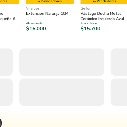
ores
+
2
Vendedores
+
2
Vendedores
Vharbor
Gerfor
vo
Extension Naranja 10M
Vástago Ducha Metal
equeño #1
Cerámico Izquierdo Azul
Ahora desde
:
Ahora desde
:
$16.000
$15.700