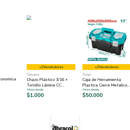
+
2
Vendedores
+
2
Vendedores
Trevano
Total
conomica
Chazo Plástico 3/16 +
Caja de Herramienta
Tornillo Lámina CC
Plastica Cierre Metalico
Ahora desde
:
Ahora desde
:
Combinado 6x1 x 20 und
17"
$1.000
$50.000