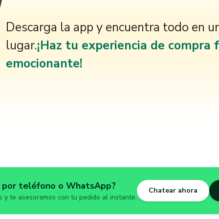
Descarga la app y encuentra todo en u
lugar.
¡Haz tu experiencia de compra f
emocionante!
r por teléfono o WhatsApp?
Chatear ahora
 y te asesoramos con tu pedido al instante.