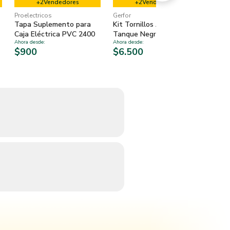
+
2
Vendedores
+
2
Vendedores
Proelectricos
Gerfor
Treva
Tapa Suplemento para
Kit Tornillos Acople
Torni
Caja Eléctrica PVC 2400
Tanque Negro 2 un
Combi
Ahora desde
:
Ahora desde
:
Ahora 
un
$900
$6.500
$1.