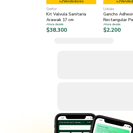
+
2
Vendedores
+
2
Vended
Gerfor
Uduke
Kit Valvula Sanitaria
Gancho Adhesi
Arawak 17 cm
Rectangular P
Ahora desde
:
Ahora desde
:
3 un
$38.300
$2.200