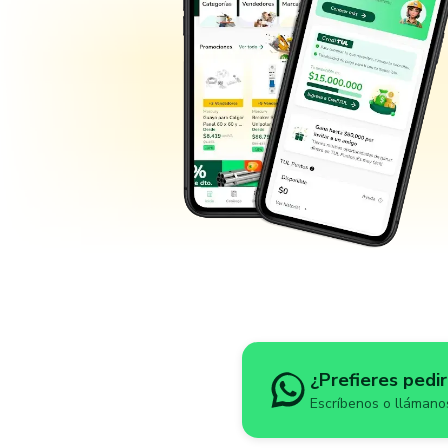
¿Prefieres pedi
Escríbenos o llámanos