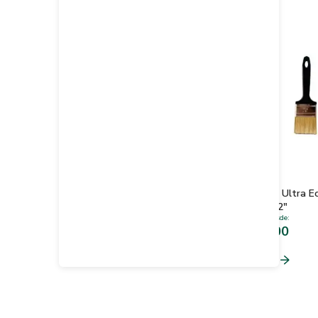
Nuevos
Ver más
Uduke
Tezo
Gancho Adhesivo
Brocha Ultra E
Biselado Jumbo #4 2 un
Negra 2"
Ahora desde
:
Ahora desde
:
$3.000
$5.300
Nuestras marcas
Ver todas