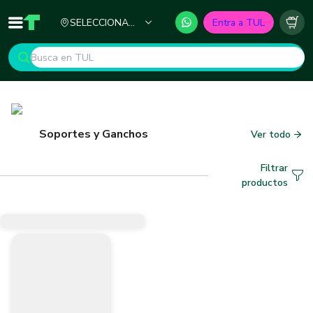
Ciudad
SELECCIONA
Entra a TUL
Inicio
TUL - Tu Marketplace de Construcción
Carr
TU CIUDAD
Soportes y Ganchos
Ver todo
Filtrar
productos