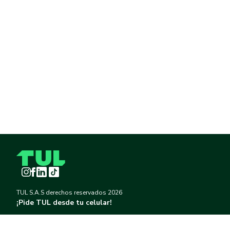
Instagram
Facebook
LinkedIn
TikTok
TUL S.A.S derechos reservados
2026
¡Pide TUL desde tu celular!