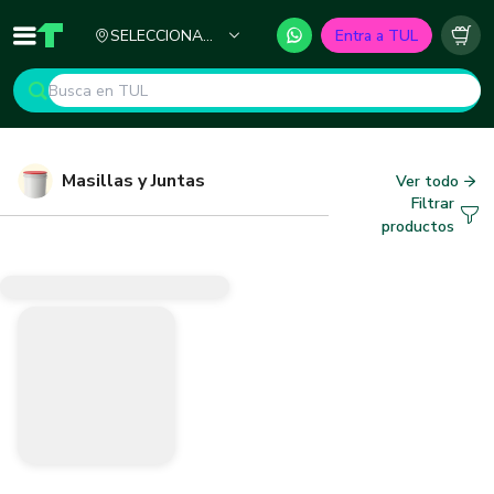
Ciudad
SELECCIONA
Entra a TUL
Inicio
TUL - Tu Marketplace de Construcción
Carr
TU CIUDAD
Masillas y Juntas
Ver todo
Filtrar
productos