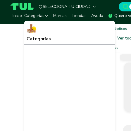
SELECCIONA TU CIUDAD
TUL - Tu Marketplace de Construcción
Inicio
Categorías
Marcas
Tiendas
Ayuda
Quiero v
Inicio
Categorias OFF
Tanques y Sistemas Sépticos
Tanques y Sistemas Sépticos
Ver to
Categorías
Filtros
Limpiar filtros
Vendedor
Marca