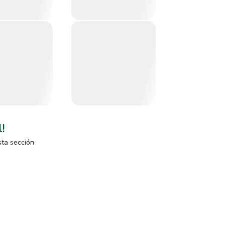
l!
sta sección