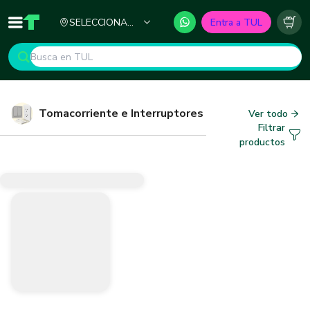
Ciudad
SELECCIONA
Entra a TUL
Inicio
TUL - Tu Marketplace de Construcción
Carr
TU CIUDAD
Tomacorriente e Interruptores
Ver todo
Filtrar
productos