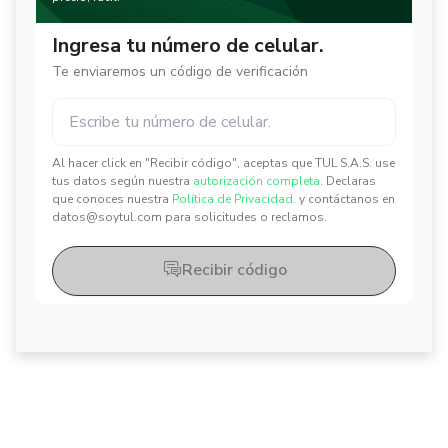
Ingresa tu número de celular.
Te enviaremos un código de verificación
Al hacer click en "Recibir código", aceptas que TUL S.A.S. use
✕
✕
tus datos según nuestra
autorización completa.
Declaras
que conoces nuestra
Política de Privacidad.
y contáctanos en
datos@soytul.com para solicitudes o reclamos.
Recibir código