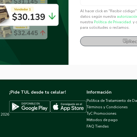
✕
✕
Al hacer click en "Recibir código
datos según nuestra
autorizació
nuestra
Política de Privacidad.
y 
para solicitudes o reclamos.
Rec
¡Pide TUL desde tu celular!
Información
Política de Tratamiento de D
Términos y Condiciones
TyC Promociones
2026
Descargar TUL en App Store
Descargar TUL en Google Play
Métodos de pago
FAQ Tiendas