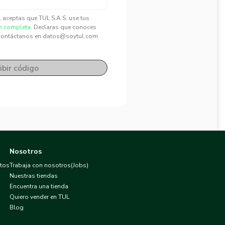
", aceptas que TUL S.A.S. use tus
n completa.
Declaras que conoces
contáctanos en datos@soytul.com
ibir código
Nosotros
atos
Trabaja con nosotros(Jobs)
Nuestras tiendas
Encuentra una tienda
Quiero vender en TUL
Blog