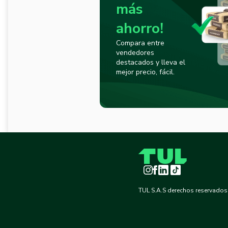
más
ahorro!
Compara entre
vendedores
destacados y lleva el
mejor precio, fácil.
Instagram
Facebook
LinkedIn
TikTok
TUL S.A.S derechos reservados