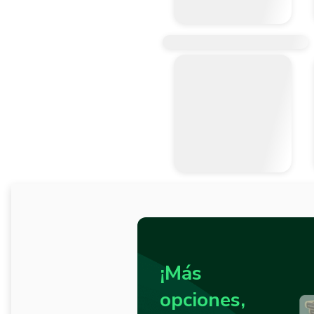
¡Más
opciones,