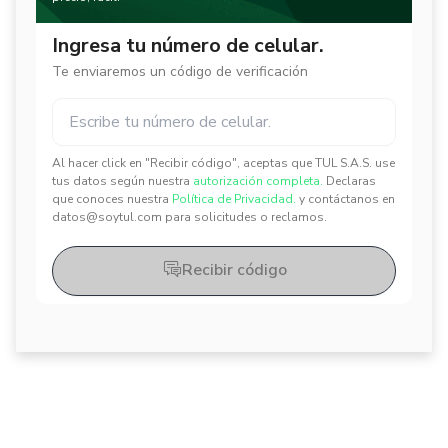
Ingresa tu número de celular.
Te enviaremos un código de verificación
Al hacer click en "Recibir código", aceptas que TUL S.A.S. use
✕
✕
tus datos según nuestra
autorización completa.
Declaras
que conoces nuestra
Política de Privacidad.
y contáctanos en
datos@soytul.com para solicitudes o reclamos.
Recibir código