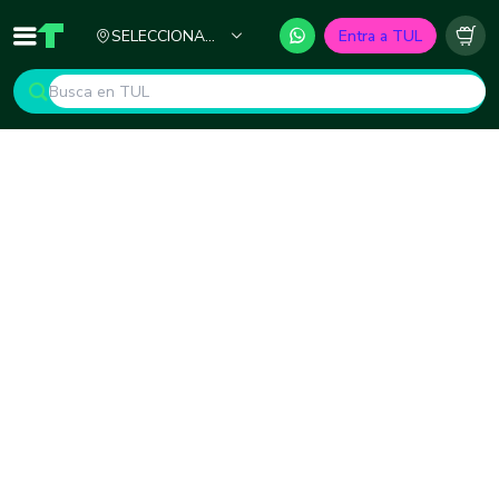
Ciudad
SELECCIONA
Entra a TUL
Inicio
TUL - Tu Marketplace de Construcción
Carr
TU CIUDAD