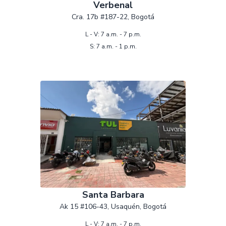
Verbenal
Cra. 17b #187-22, Bogotá
L - V: 7 a.m. - 7 p.m.
S: 7 a.m. - 1 p.m.
Santa Barbara
Ak 15 #106-43, Usaquén, Bogotá
L - V: 7 a.m. - 7 p.m.