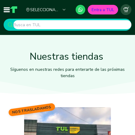
Ciudad
SELECCIONA
Entra a TUL
Inicio
TUL - Tu Marketplace de Construcción
Carr
TU CIUDAD
Nuestras tiendas
Síguenos en nuestras redes para enterarte de las próximas
tiendas
NOS TRASLADAMOS