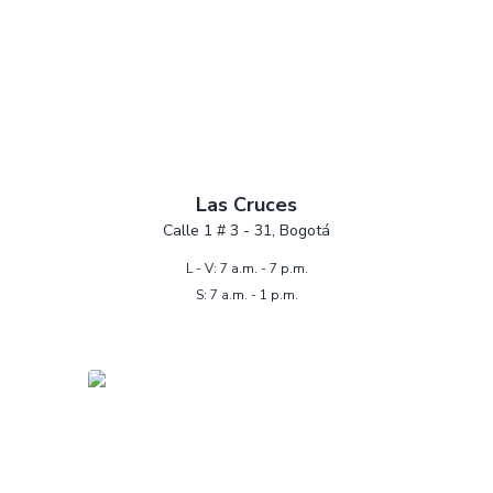
Las Cruces
Calle 1 # 3 - 31, Bogotá
L - V: 7 a.m. - 7 p.m.
S: 7 a.m. - 1 p.m.