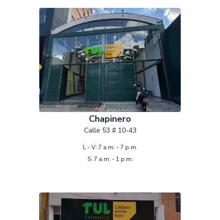
Chapinero
Calle 53 # 10-43
L - V: 7 a.m. - 7 p.m.
S: 7 a.m. - 1 p.m.