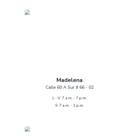
Madelena
Calle 60 A Sur # 66 - 02
L - V: 7 a.m. - 7 p.m.
S: 7 a.m. - 1 p.m.