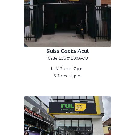
Suba Costa Azul
Calle 136 # 100A-78
L - V: 7 a.m. - 7 p.m.
S: 7 a.m. - 1 p.m.