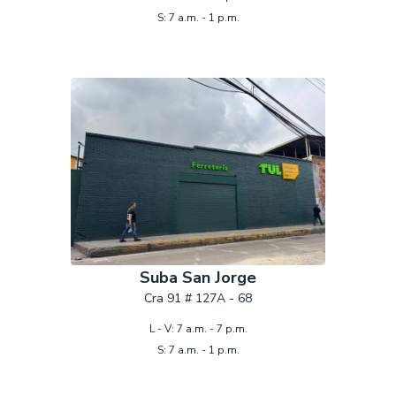
S: 7 a.m. - 1 p.m.
Suba San Jorge
Cra 91 # 127A - 68
L - V: 7 a.m. - 7 p.m.
S: 7 a.m. - 1 p.m.