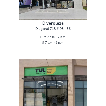
Diverplaza
Diagonal 71B # 98 - 36
L - V: 7 a.m. - 7 p.m.
S: 7 a.m. - 1 p.m.