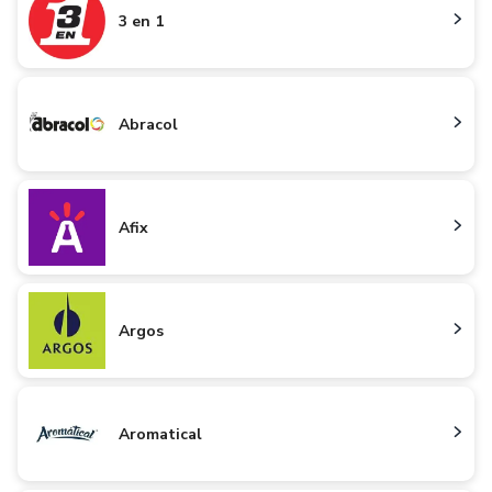
3 en 1
Abracol
Afix
Argos
Aromatical