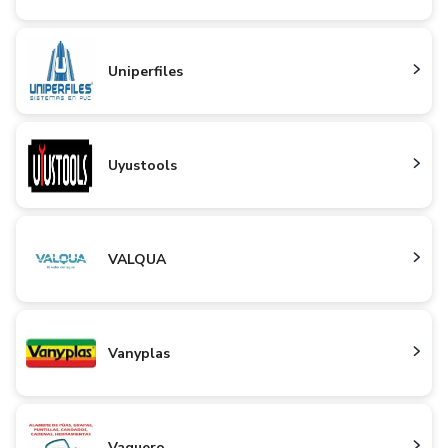
Uniperfiles
Uyustools
VALQUA
Vanyplas
Vaquero