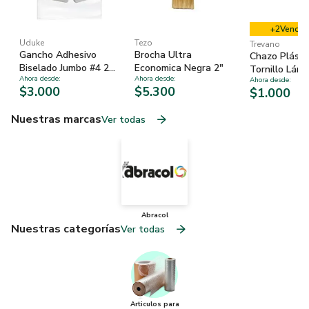
+
2
Vended
Uduke
Tezo
Trevano
Gancho Adhesivo
Brocha Ultra
Chazo Plásti
Biselado Jumbo #4 2
Economica Negra 2"
Tornillo Lám
Ahora desde
:
Ahora desde
:
un
Ahora desde
:
Combinado 6x
$3.000
$5.300
$1.000
und
Nuestras marcas
Ver todas
Abracol
Nuestras categorías
Ver todas
Articulos para