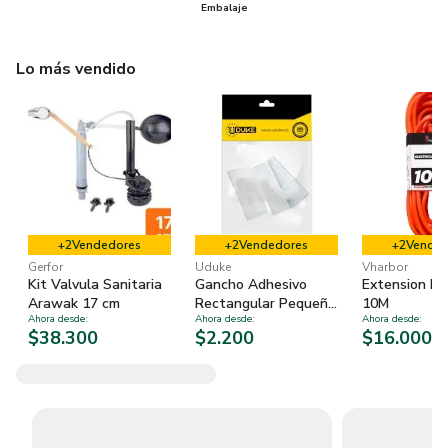
Embalaje
Lo más vendido
+
2
Vendedores
+
2
Vendedores
+
2
Vended
Gerfor
Uduke
Vharbor
Kit Valvula Sanitaria
Gancho Adhesivo
Extension Na
Arawak 17 cm
Rectangular Pequeño
10M
Ahora desde
:
Ahora desde
:
Ahora desde
:
#1 3 un
$38.300
$2.200
$16.000