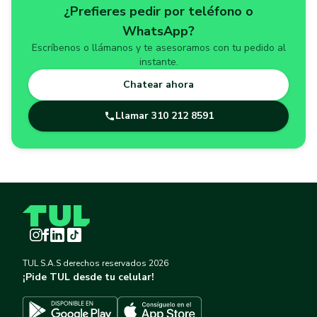
¿Prefieres pedir por teléfono o
WhatsApp?
Escríbenos o llámanos y te asesoramos con tu pedido al
instante.
Chatear ahora
Llamar
310 212 8591
Instagram
Facebook
LinkedIn
TikTok
TUL S.A.S derechos reservados
2026
¡Pide TUL desde tu celular!