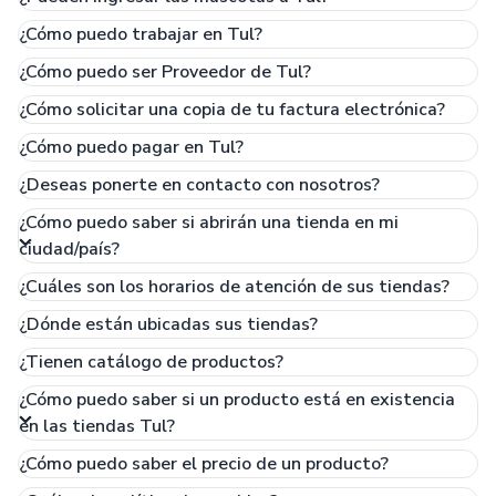
cumple escríbenos a locales@soytul.com con todos los
¿Cómo puedo trabajar en Tul?
datos del local o terreno, ten en cuenta que este cumpla
con las condiciones del POT para un establecimiento de
¿Cómo puedo ser Proveedor de Tul?
comercio.
¿Cómo solicitar una copia de tu factura electrónica?
¿Cómo puedo pagar en Tul?
¿Deseas ponerte en contacto con nosotros?
¿Cómo puedo saber si abrirán una tienda en mi
ciudad/país?
¿Cuáles son los horarios de atención de sus tiendas?
¿Dónde están ubicadas sus tiendas?
¿Tienen catálogo de productos?
¿Cómo puedo saber si un producto está en existencia
en las tiendas Tul?
¿Cómo puedo saber el precio de un producto?