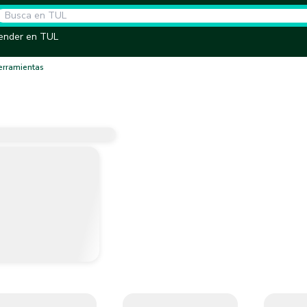
ender en TUL
erramientas