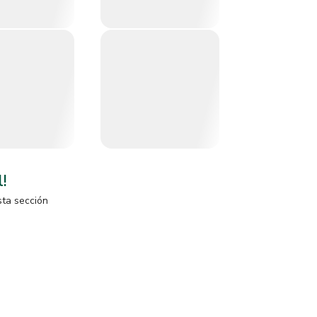
l!
sta sección