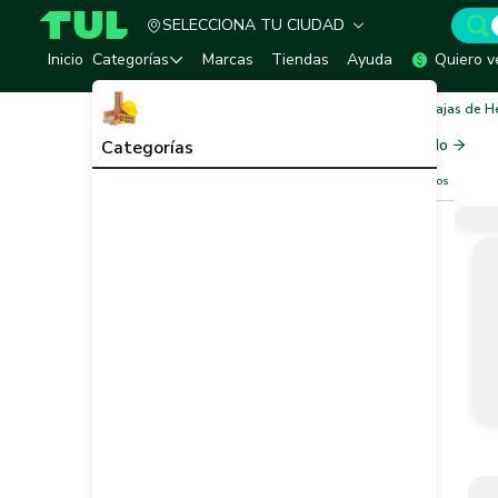
SELECCIONA TU CIUDAD
TUL - Tu Marketplace de Construcción
Inicio
Categorías
Marcas
Tiendas
Ayuda
Quiero v
Inicio
Herramientas, Equipos y Accesorios
Cajas de H
Cajas de Herramientas
Ver todo
Categorías
Filtros
Limpiar filtros
Vendedor
Marca