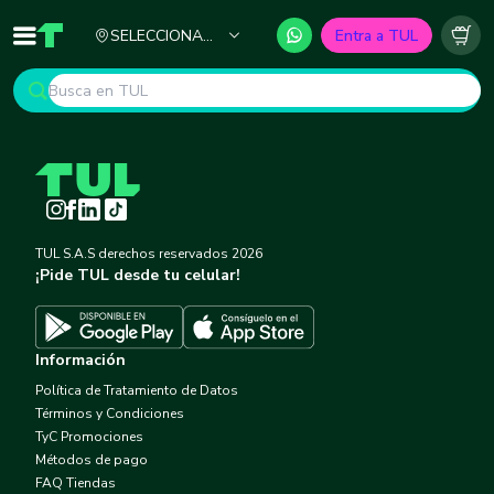
Ciudad
SELECCIONA
Entra a TUL
Inicio
TUL - Tu Marketplace de Construcción
Carr
TU CIUDAD
Instagram
Facebook
LinkedIn
TikTok
TUL S.A.S derechos reservados
2026
¡Pide TUL desde tu celular!
Descargar TUL en App Store
Descargar TUL en Google Play
Información
Política de Tratamiento de Datos
Términos y Condiciones
TyC Promociones
Métodos de pago
FAQ Tiendas