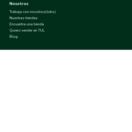
Nosotros
Trabaja con nosotros(Jobs)
Nuestras tiendas
Encuentra una tienda
Quiero vender en TUL
Blog