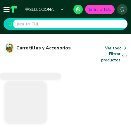
Ciudad
SELECCIONA
Entra a TUL
Inicio
TUL - Tu Marketplace de Construcción
Carr
TU CIUDAD
Carretillas y Accesorios
Ver todo
Filtrar
productos