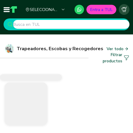
Ciudad
SELECCIONA
Entra a TUL
Inicio
TUL - Tu Marketplace de Construcción
Carr
TU CIUDAD
Trapeadores, Escobas y Recogedores
Ver todo
Filtrar
productos