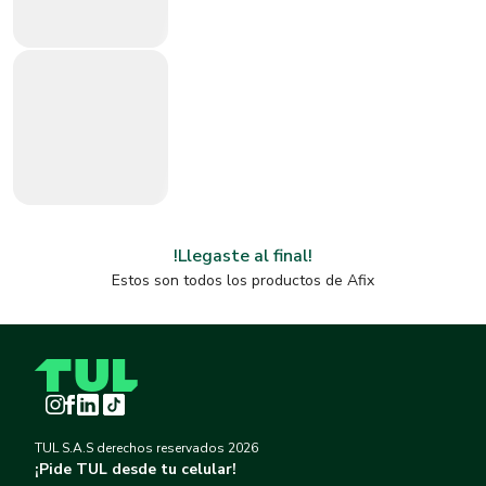
!Llegaste al final!
Estos son todos los productos de
Afix
Instagram
Facebook
LinkedIn
TikTok
TUL S.A.S derechos reservados
2026
¡Pide TUL desde tu celular!