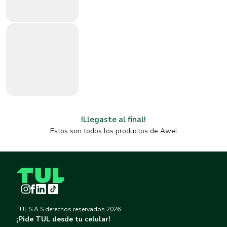
!Llegaste al final!
Estos son todos los productos de
Awei
Instagram
Facebook
LinkedIn
TikTok
TUL S.A.S derechos reservados
2026
¡Pide TUL desde tu celular!