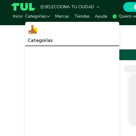
SELECCIONA TU CIUDAD
TUL - Tu Marketplace de Construcción
Inicio
Categorías
Marcas
Tiendas
Ayuda
Quiero v
Inicio
Marcas
C.A Mejía & Cía.
C.A Mejía & Cía.
Categorías
C.A Mejía & Cía.