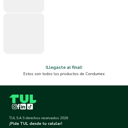
!Llegaste al final!
Estos son todos los productos de
Condumex
Instagram
Facebook
LinkedIn
TikTok
TUL S.A.S derechos reservados
2026
¡Pide TUL desde tu celular!