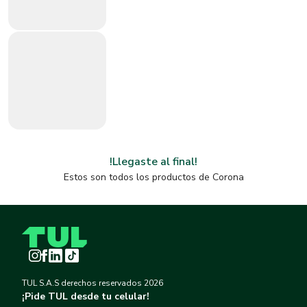
!Llegaste al final!
Estos son todos los productos de
Corona
Instagram
Facebook
LinkedIn
TikTok
TUL S.A.S derechos reservados
2026
¡Pide TUL desde tu celular!