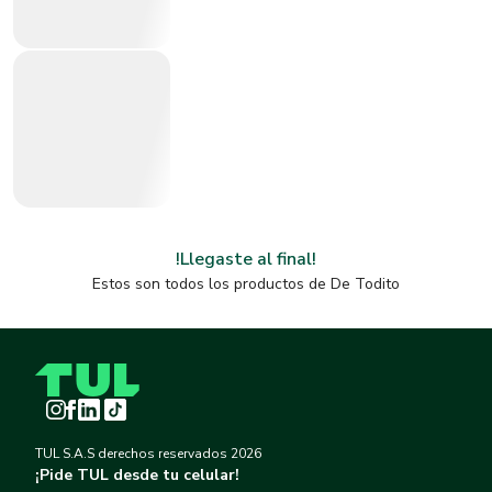
!Llegaste al final!
Estos son todos los productos de
De Todito
Instagram
Facebook
LinkedIn
TikTok
TUL S.A.S derechos reservados
2026
¡Pide TUL desde tu celular!