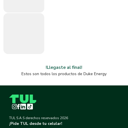
!Llegaste al final!
Estos son todos los productos de
Duke Energy
Instagram
Facebook
LinkedIn
TikTok
TUL S.A.S derechos reservados
2026
¡Pide TUL desde tu celular!