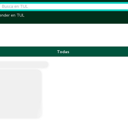
ender en TUL
Todas