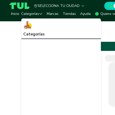
SELECCIONA TU CIUDAD
TUL - Tu Marketplace de Construcción
Inicio
Categorías
Marcas
Tiendas
Ayuda
Quiero v
Inicio
Marcas
Duraseo
Duraseo
Categorías
Duraseo