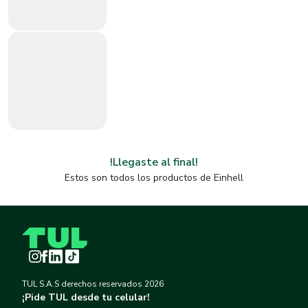
!Llegaste al final!
Estos son todos los productos de
Einhell
Instagram
Facebook
LinkedIn
TikTok
TUL S.A.S derechos reservados
2026
¡Pide TUL desde tu celular!