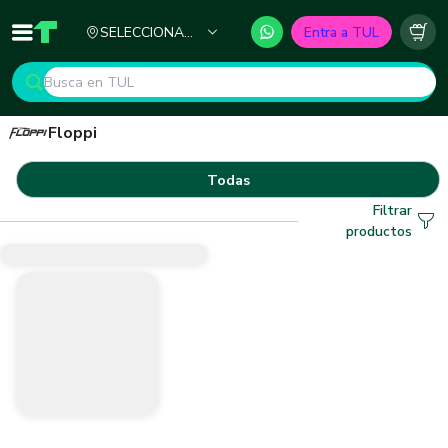
Ciudad
SELECCIONA
Entra a TUL
Inicio
TUL - Tu Marketplace de Construcción
Carr
TU CIUDAD
Floppi
Floppi
Todas
Filtrar
productos