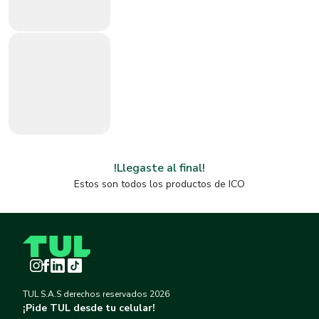
!Llegaste al final!
Estos son todos los productos de
ICO
Instagram
Facebook
LinkedIn
TikTok
TUL S.A.S derechos reservados
2026
¡Pide TUL desde tu celular!