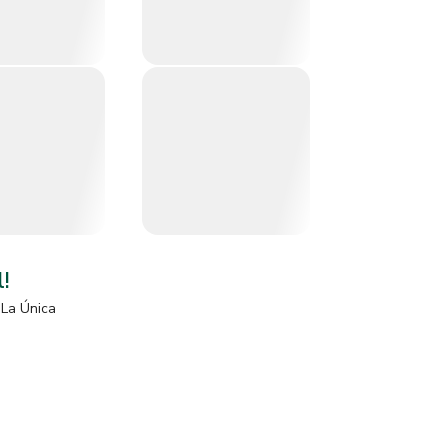
l!
La Única