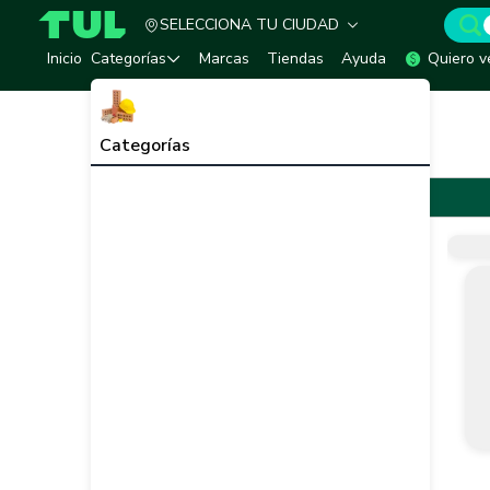
SELECCIONA TU CIUDAD
TUL - Tu Marketplace de Construcción
Inicio
Categorías
Marcas
Tiendas
Ayuda
Quiero v
Inicio
Marcas
La Única
La Única
Categorías
La Única