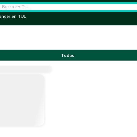
ender en TUL
Todas