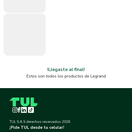
!Llegaste al final!
Estos son todos los productos de
Legrand
Instagram
Facebook
LinkedIn
TikTok
TUL S.A.S derechos reservados
2026
¡Pide TUL desde tu celular!