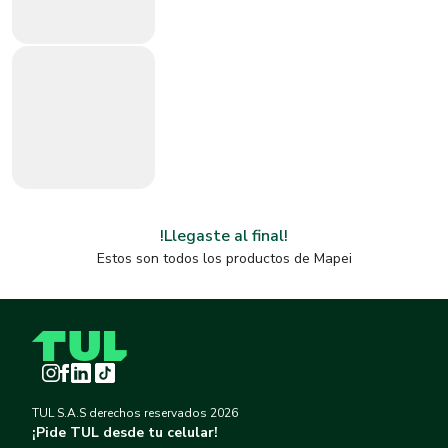
!Llegaste al final!
Estos son todos los productos de
Mapei
Instagram
Facebook
LinkedIn
TikTok
TUL S.A.S derechos reservados
2026
¡Pide TUL desde tu celular!