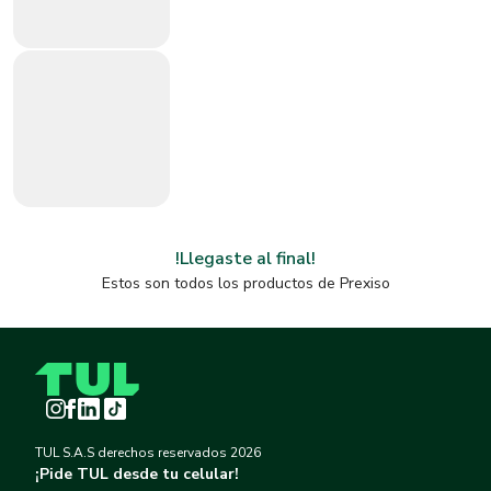
!Llegaste al final!
Estos son todos los productos de
Prexiso
Instagram
Facebook
LinkedIn
TikTok
TUL S.A.S derechos reservados
2026
¡Pide TUL desde tu celular!