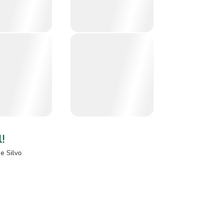
l!
de
Silvo