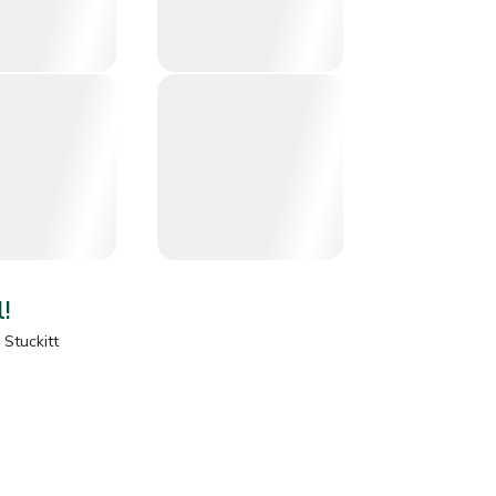
l!
Stuckitt