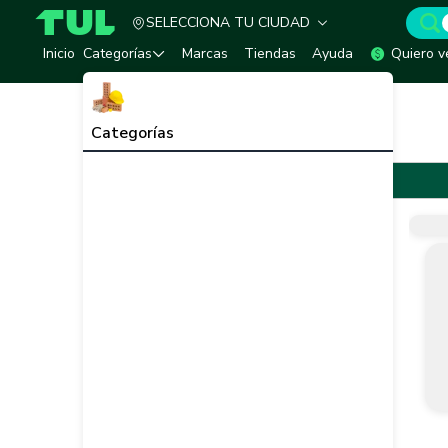
SELECCIONA TU CIUDAD
TUL - Tu Marketplace de Construcción
Inicio
Categorías
Marcas
Tiendas
Ayuda
Quiero v
Inicio
Marcas
Stuckitt
Stuckitt
Categorías
Stuckitt