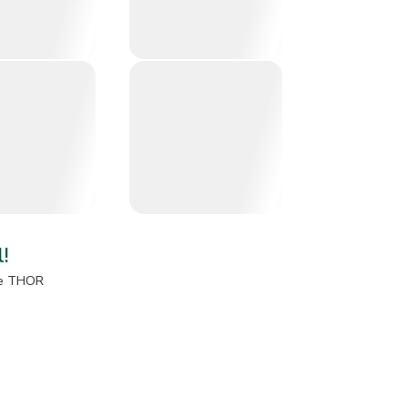
l!
e
THOR