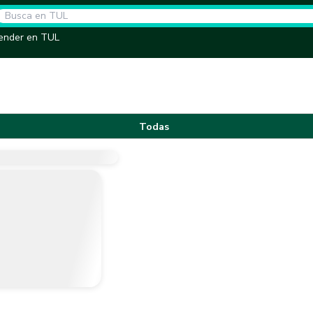
ender en TUL
Todas