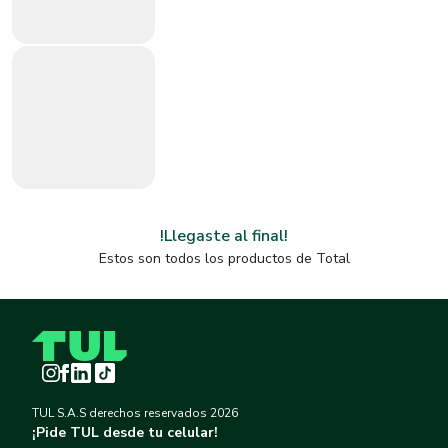
!Llegaste al final!
Estos son todos los productos de
Total
Instagram
Facebook
LinkedIn
TikTok
TUL S.A.S derechos reservados
2026
¡Pide TUL desde tu celular!