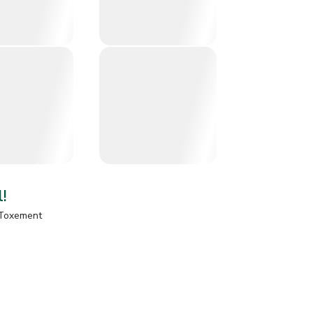
l!
Toxement