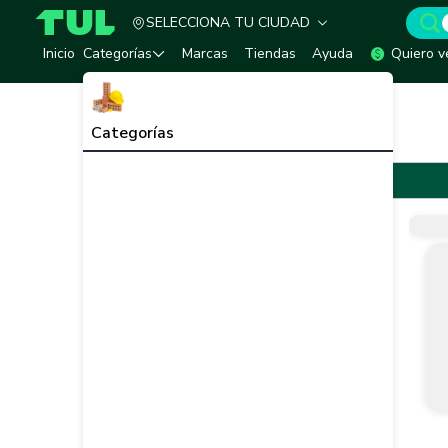
SELECCIONA TU CIUDAD
TUL - Tu Marketplace de Construcción
Inicio
Categorías
Marcas
Tiendas
Ayuda
Quiero v
Inicio
Marcas
Toxement
Toxement
Categorías
Toxement