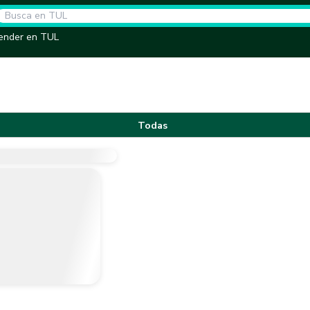
ender en TUL
Todas