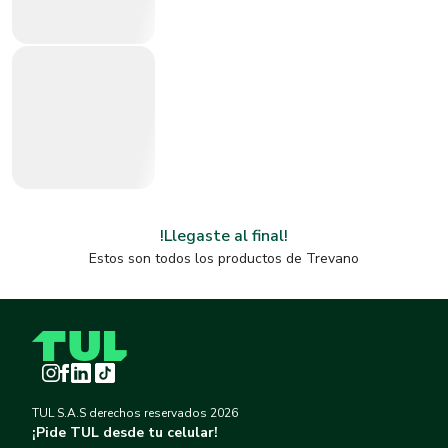
!Llegaste al final!
Estos son todos los productos de
Trevano
Instagram
Facebook
LinkedIn
TikTok
TUL S.A.S derechos reservados
2026
¡Pide TUL desde tu celular!