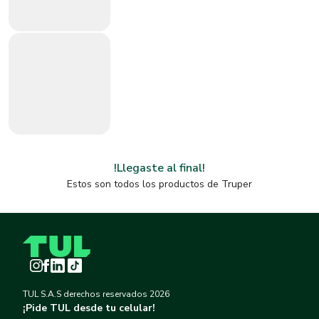
!Llegaste al final!
Estos son todos los productos de
Truper
Instagram
Facebook
LinkedIn
TikTok
TUL S.A.S derechos reservados
2026
¡Pide TUL desde tu celular!