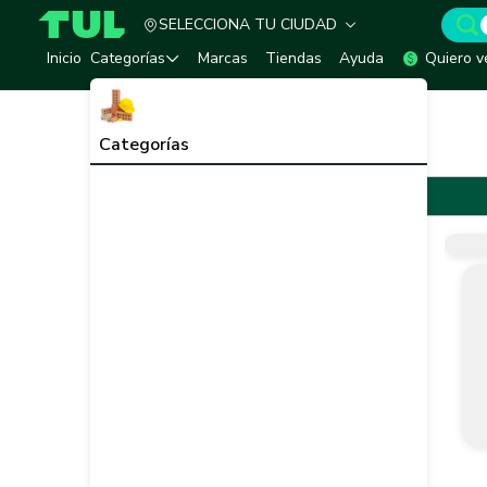
SELECCIONA TU CIUDAD
TUL - Tu Marketplace de Construcción
Inicio
Categorías
Marcas
Tiendas
Ayuda
Quiero v
Inicio
Marcas
WD-40
WD-40
Categorías
WD-40