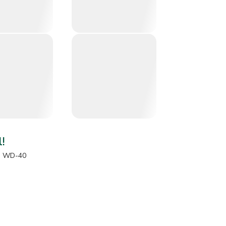
l!
e
WD-40