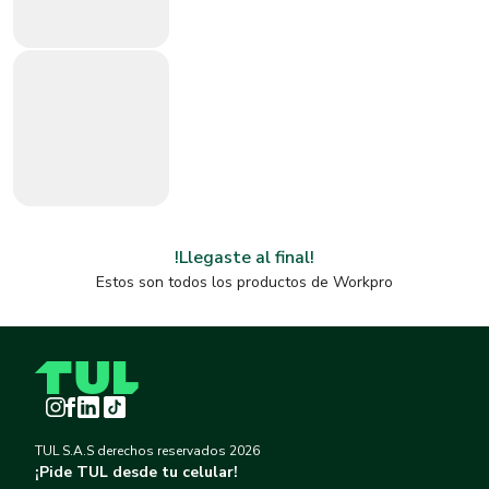
!Llegaste al final!
Estos son todos los productos de
Workpro
Instagram
Facebook
LinkedIn
TikTok
TUL S.A.S derechos reservados
2026
¡Pide TUL desde tu celular!