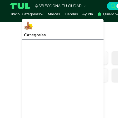
SELECCIONA TU CIUDAD
TUL - Tu Marketplace de Construcción
Inicio
Categorías
Marcas
Tiendas
Ayuda
Quiero v
Inicio
Accesorios para Cubiertas
Categorías
Accesorios para Cubiertas