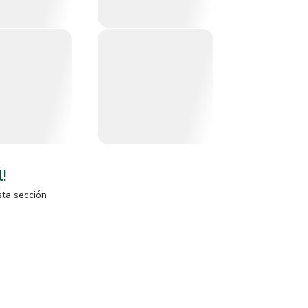
l!
sta sección