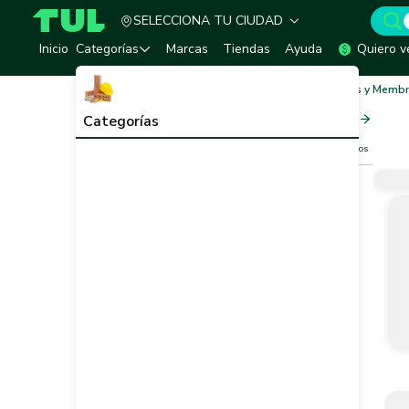
SELECCIONA TU CIUDAD
TUL - Tu Marketplace de Construcción
Inicio
Categorías
Marcas
Tiendas
Ayuda
Quiero v
Inicio
Adhesivo e Impermeabilizante
Mantos y Memb
Mantos y Membranas
Ver todo
Categorías
Filtros
Limpiar filtros
Vendedor
Marca