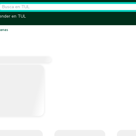
ender en TUL
ranas