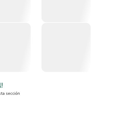
l!
sta sección