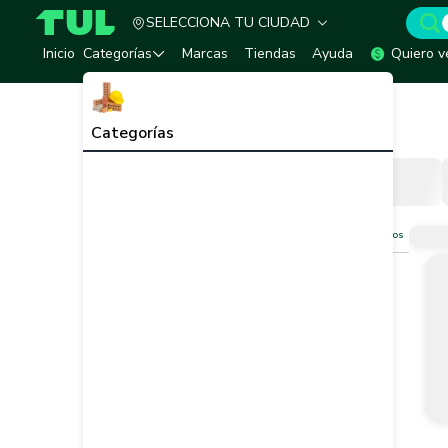
SELECCIONA TU CIUDAD
TUL - Tu Marketplace de Construcción
Inicio
Categorías
Marcas
Tiendas
Ayuda
Quiero v
Inicio
Agricultura y Jardín
Agricultura y Jardín
Ver todo
Categorías
Filtros
Limpiar filtros
Vendedor
Marca