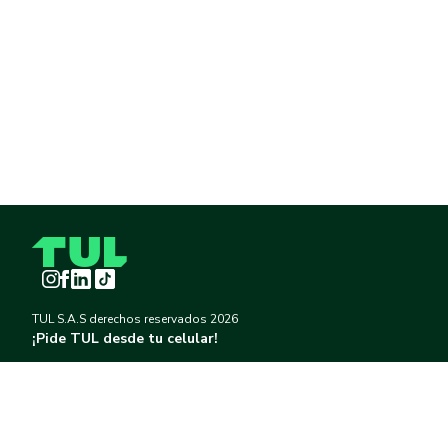
Instagram
Facebook
LinkedIn
TikTok
TUL S.A.S derechos reservados
2026
¡Pide TUL desde tu celular!
Descargar TUL en App Store
Descargar TUL en Google Play
Información
Política de Tratamiento de Datos