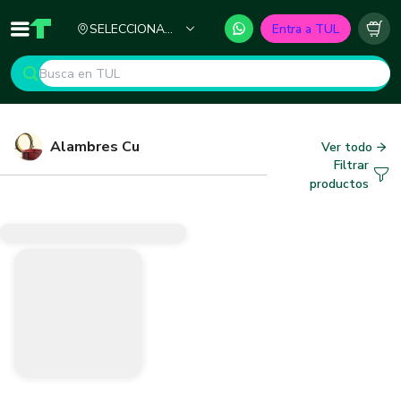
Ciudad
SELECCIONA
Entra a TUL
Inicio
TUL - Tu Marketplace de Construcción
Carr
TU CIUDAD
Alambres Cu
Ver todo
Filtrar
productos