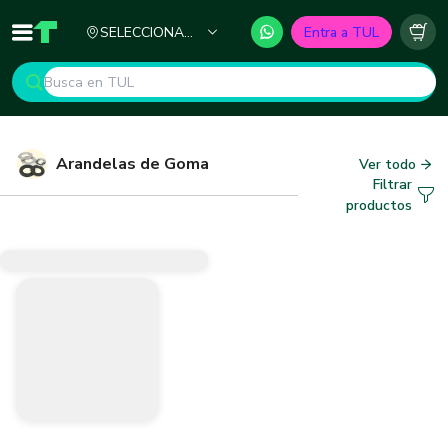
Ciudad
SELECCIONA
Entra a TUL
Inicio
TUL - Tu Marketplace de Construcción
Carr
TU CIUDAD
Arandelas de Goma
Ver todo
Filtrar
productos