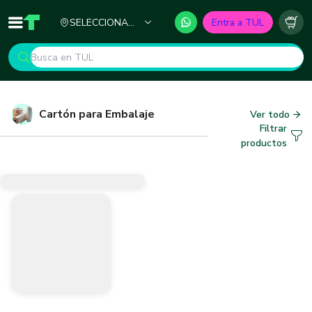
Ciudad
SELECCIONA
Entra a TUL
Inicio
TUL - Tu Marketplace de Construcción
Carr
TU CIUDAD
Cartón para Embalaje
Ver todo
Filtrar
productos