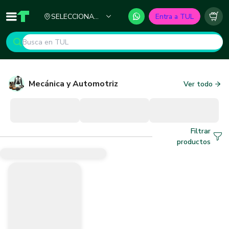
Ciudad
SELECCIONA
Entra a TUL
Inicio
TUL - Tu Marketplace de Construcción
Carr
TU CIUDAD
Mecánica y Automotriz
Ver todo
Filtrar
productos