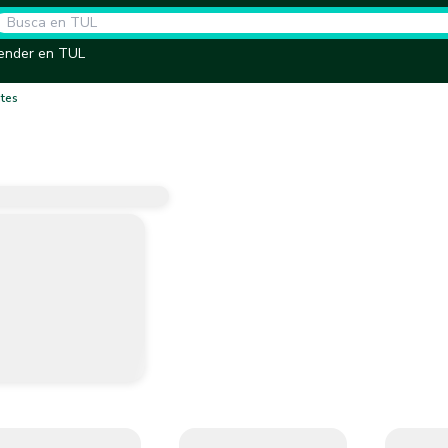
ender en TUL
ntes