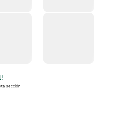
l!
sta sección