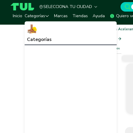
SELECCIONA TU CIUDAD
TUL - Tu Marketplace de Construcción
Inicio
Categorías
Marcas
Tiendas
Ayuda
Quiero v
Inicio
Cemento, Morteros y Aditivos
Aditivos Acelera
Aditivos Acelerantes
Ver todo
Categorías
Filtros
Limpiar filtros
Vendedor
Marca