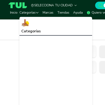
SELECCIONA TU CIUDAD
TUL - Tu Marketplace de Construcción
Inicio
Categorías
Marcas
Tiendas
Ayuda
Quiero v
Inicio
Cerrajería
Categorías
Cerrajería